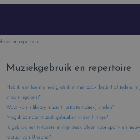
kveld is leeg.
bruik en repertoire
Muziekgebruik en repertoire
Heb ik een licentie nodig als ik in mijn zaak, bedrijf of tijdens
streamingdienst?
Waar kan ik library music (illustratiemuziek) vinden?
Mag ik zomaar muziek gebruiken in een filmpje?
Ik gebruik het tv-toestel in mijn zaak alleen voor sport- en nie
factuur van Unisono?