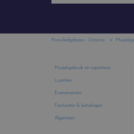
Er zijn geen suggesties want het zoe
Knowledgebase - Unisono
Muziekge
Muziekgebruik en repertoire
Licenties
Evenementen
Facturatie & betalingen
Algemeen