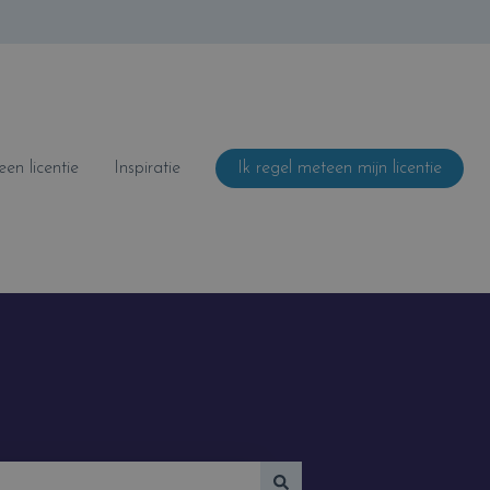
n licentie
Inspiratie
Ik regel meteen mijn licentie