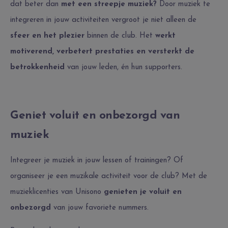
dat beter dan
met een streepje muziek?
Door muziek te
integreren in jouw activiteiten vergroot je niet alleen de
sfeer en het plezier
binnen de club. Het
werkt
motiverend, verbetert prestaties en versterkt de
betrokkenheid
van jouw leden, én hun supporters.
Geniet voluit en onbezorgd van
muziek
Integreer je muziek in jouw lessen of trainingen? Of
organiseer je een muzikale activiteit voor de club? Met de
muzieklicenties van Unisono
genieten je voluit en
onbezorgd
van jouw favoriete nummers.