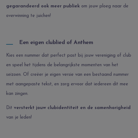
gegarandeerd ook meer publiek
om jouw ploeg naar de
overwinning te juichen!
Een eigen clublied of Anthem
Kies een nummer dat perfect past bij jouw vereniging of club
en speel het tijdens de belangrijkste momenten van het
seizoen. Of creëer je eigen versie van een bestaand nummer
met aangepaste tekst, en zorg ervoor dat iedereen dit mee
kan zingen.
Dit
versterkt jouw clubidentiteit en de samenhorigheid
van je leden!