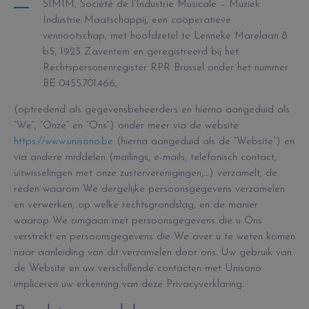
SIMIM, Société de l’Industrie Musicale – Muziek
Industrie Maatschappij, een coöperatieve
vennootschap, met hoofdzetel te Lenneke Marelaan 8
b5, 1923 Zaventem en geregistreerd bij het
Rechtspersonenregister RPR Brussel onder het nummer
BE 0455.701.466,
(optredend als gegevensbeheerders en hierna aangeduid als
“We”, “Onze” en “Ons”) onder meer via de website
https://www.unisono.be
(hierna aangeduid als de “Website”) en
via andere middelen (mailings, e-mails, telefonisch contact,
uitwisselingen met onze zusterverenigingen,…) verzamelt, de
reden waarom We dergelijke persoonsgegevens verzamelen
en verwerken, op welke rechtsgrondslag, en de manier
waarop We omgaan met persoonsgegevens die u Ons
verstrekt en persoonsgegevens die We over u te weten komen
naar aanleiding van dit verzamelen door ons. Uw gebruik van
de Website en uw verschillende contacten met Unisono
impliceren uw erkenning van deze Privacyverklaring.