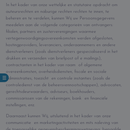
In het kader van onze wettelijke en statutaire opdracht om
auteursrechten en naburige rechten rechten te innen, te
beheren en te verdelen, kunnen Wij uw Persoonsgegevens
meedelen aan de volgende categorieën van ontvangers:
filialen, partners en zusterverenigingen waarmee
vertegenwoordigingsovereenkomsten werden afgesloten,
hostingproviders, leveranciers, onderaannemers en andere
dienstverleners (zoals dienstverleners gespecialiseerd in het
drukken en verzenden van briefpost of e mailings),
contractanten in het kader van raam of algemene
overeenkomsten, overheidsdiensten, fiscale en sociale
administraties, toezicht en controle instanties (zoals de
controledienst van de beheersvennootschappen), advocaten,
gerechtsdeurwaarders, adviseurs, boekhouders,
commissarissen van de rekeningen, bank en financiële
instellingen, enz.
Daarnaast kunnen Wij, uitsluitend in het kader van onze
communicatie en marketingactiviteiten en mits naleving van
de toepasselijke gegevensbeschermingswetgeving, bepaalde