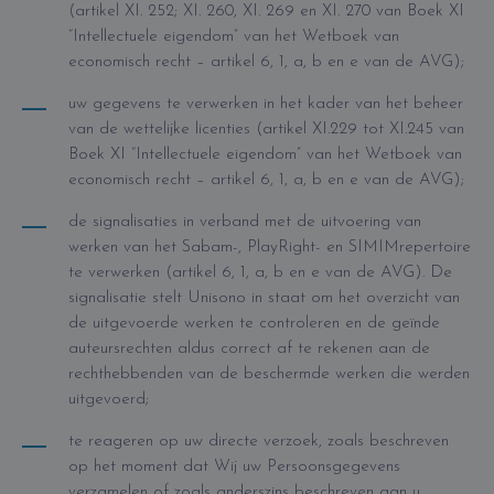
(artikel XI. 252; XI. 260, XI. 269 en XI. 270 van Boek XI
“Intellectuele eigendom” van het Wetboek van
economisch recht – artikel 6, 1, a, b en e van de AVG);
uw gegevens te verwerken in het kader van het beheer
van de wettelijke licenties (artikel XI.229 tot XI.245 van
Boek XI “Intellectuele eigendom” van het Wetboek van
economisch recht – artikel 6, 1, a, b en e van de AVG);
de signalisaties in verband met de uitvoering van
werken van het Sabam-, PlayRight- en SIMIMrepertoire
te verwerken (artikel 6, 1, a, b en e van de AVG). De
signalisatie stelt Unisono in staat om het overzicht van
de uitgevoerde werken te controleren en de geïnde
auteursrechten aldus correct af te rekenen aan de
rechthebbenden van de beschermde werken die werden
uitgevoerd;
te reageren op uw directe verzoek, zoals beschreven
op het moment dat Wij uw Persoonsgegevens
verzamelen of zoals anderszins beschreven aan u