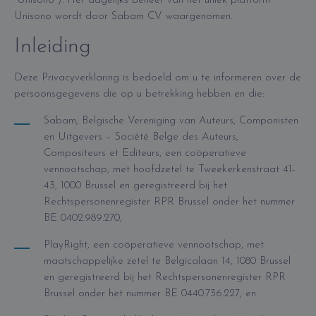
“Unisono”). Het dagelijks beheer van het uniek platform
Unisono wordt door Sabam CV waargenomen.
Inleiding
Deze Privacyverklaring is bedoeld om u te informeren over de
persoonsgegevens die op u betrekking hebben en die:
Sabam, Belgische Vereniging van Auteurs, Componisten
en Uitgevers – Société Belge des Auteurs,
Compositeurs et Editeurs, een coöperatieve
vennootschap, met hoofdzetel te Tweekerkenstraat 41-
43, 1000 Brussel en geregistreerd bij het
Rechtspersonenregister RPR Brussel onder het nummer
BE 0402.989.270,
PlayRight, een coöperatieve vennootschap, met
maatschappelijke zetel te Belgicalaan 14, 1080 Brussel
en geregistreerd bij het Rechtspersonenregister RPR
Brussel onder het nummer BE 0440.736.227, en