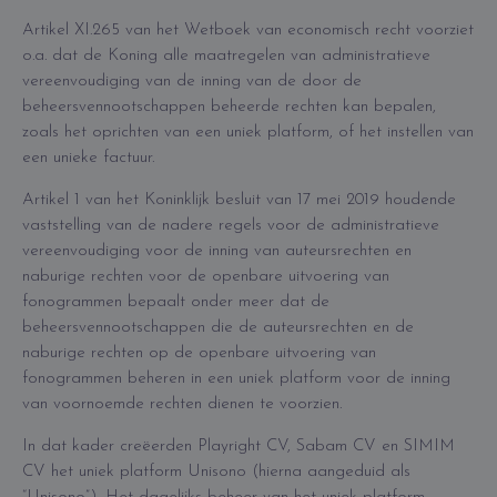
Artikel XI.265 van het Wetboek van economisch recht voorziet
o.a. dat de Koning alle maatregelen van administratieve
vereenvoudiging van de inning van de door de
beheersvennootschappen beheerde rechten kan bepalen,
zoals het oprichten van een uniek platform, of het instellen van
een unieke factuur.
Artikel 1 van het Koninklijk besluit van 17 mei 2019 houdende
vaststelling van de nadere regels voor de administratieve
vereenvoudiging voor de inning van auteursrechten en
naburige rechten voor de openbare uitvoering van
fonogrammen bepaalt onder meer dat de
beheersvennootschappen die de auteursrechten en de
naburige rechten op de openbare uitvoering van
fonogrammen beheren in een uniek platform voor de inning
van voornoemde rechten dienen te voorzien.
In dat kader creëerden Playright CV, Sabam CV en SIMIM
CV het uniek platform Unisono (hierna aangeduid als