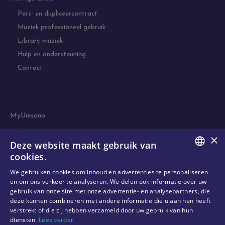
Pers- en dupliceercontract
Muziek professioneel gebruik
Library muziek
Hulp en ondersteuning
Contact
MyUnisono
Licentie
×
Deze website maakt gebruik van
Simulatie
cookies.
DUTCH
We gebruiken cookies om inhoud en advertenties te personaliseren
en om ons verkeer te analyseren. We delen ook informatie over uw
ENGLISH
gebruik van onze site met onze advertentie- en analysepartners, die
deze kunnen combineren met andere informatie die u aan hen heeft
FRENCH
verstrekt of die zij hebben verzameld door uw gebruik van hun
diensten.
Lees verder