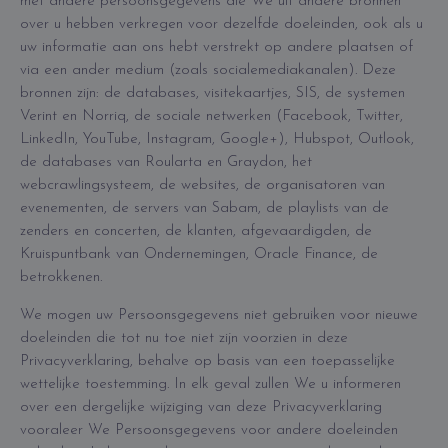
met andere persoonsgegevens die We uit andere bronnen
over u hebben verkregen voor dezelfde doeleinden, ook als u
uw informatie aan ons hebt verstrekt op andere plaatsen of
via een ander medium (zoals socialemediakanalen). Deze
bronnen zijn: de databases, visitekaartjes, SIS, de systemen
Verint en Norriq, de sociale netwerken (Facebook, Twitter,
LinkedIn, YouTube, Instagram, Google+), Hubspot, Outlook,
de databases van Roularta en Graydon, het
webcrawlingsysteem, de websites, de organisatoren van
evenementen, de servers van Sabam, de playlists van de
zenders en concerten, de klanten, afgevaardigden, de
Kruispuntbank van Ondernemingen, Oracle Finance, de
betrokkenen.
We mogen uw Persoonsgegevens niet gebruiken voor nieuwe
doeleinden die tot nu toe niet zijn voorzien in deze
Privacyverklaring, behalve op basis van een toepasselijke
wettelijke toestemming. In elk geval zullen We u informeren
over een dergelijke wijziging van deze Privacyverklaring
vooraleer We Persoonsgegevens voor andere doeleinden