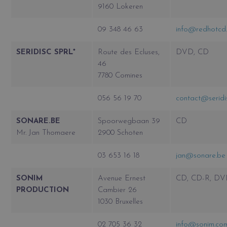
9160 Lokeren
09 348 46 63
info@redhotcd
SERIDISC SPRL*
Route des Ecluses,
DVD, CD
46
7780 Comines
056 56 19 70
contact@seridi
SONARE.BE
Spoorwegbaan 39
CD
Mr. Jan Thomaere
2900 Schoten
03 653 16 18
jan@sonare.be
SONIM
Avenue Ernest
CD, CD-R, D
PRODUCTION
Cambier 26
1030 Bruxelles
02 705 36 32
info@sonim.co