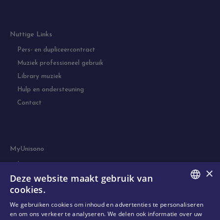
Nuttige Links
Pers- en dupliceercontract
Muziek professioneel gebruik
Library muziek
Hulp en ondersteuning
Contact
MyUnisono
Licentie
×
Deze website maakt gebruik van
Simulatie
cookies.
DUTCH
We gebruiken cookies om inhoud en advertenties te personaliseren
en om ons verkeer te analyseren. We delen ook informatie over uw
ENGLISH