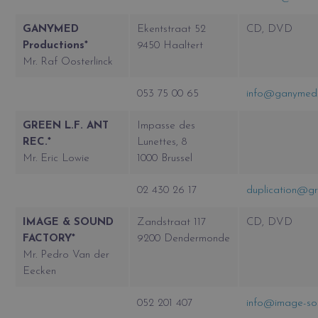
GANYMED
Ekentstraat 52
CD, DVD
Productions*
9450 Haaltert
Mr. Raf Oosterlinck
053 75 00 65
info@ganymed
GREEN L.F. ANT
Impasse des
REC.*
Lunettes, 8
Mr. Eric Lowie
1000 Brussel
02 430 26 17
duplication@gr
IMAGE & SOUND
Zandstraat 117
CD, DVD
FACTORY*
9200 Dendermonde
Mr. Pedro Van der
Eecken
052 201 407
info@image-so