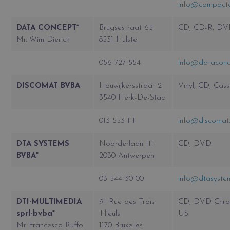
info@compactd
DATA CONCEPT*
Brugsestraat 65
CD, CD-R, D
Mr. Wim Dierick
8531 Hulste
056 727 554
info@dataconc
DISCOMAT BVBA
Houwijkersstraat 2
Vinyl, CD, Cas
3540 Herk-De-Stad
013 553 111
info@discomat
DTA SYSTEMS
Noorderlaan 111
CD, DVD
BVBA*
2030 Antwerpen
03 544 30 00
info@dtasyste
DTI-MULTIMEDIA
91 Rue des Trois
CD, DVD Chro
sprl-bvba*
Tilleuls
US
Mr Francesco Ruffo
1170 Bruxelles