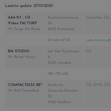
Laatste update: 27/10/2020
AAA K7 - CD -
Kontichsesteenweg
Cassetten, CD
Video FACTORY
39
Mr. Serge De Rycke
2630 Aartselaar
03 666 67 20
video.factory@
BM STUDIO
Jan Van Eyckstraat
CD
Mr. Bertie Moors
6
3620 Lanaken
089 722 658
COMPACTDISC.BE*
Stede ten
CD, DVD, CD
Mr. Raf Oosterlinck
Driessche-Ekentstr
52
9450 Haaltert