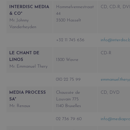
INTERDISC MEDIA
Hommelvennestraat
CD, CD-R, D
& CO*
44
Mr. Johnny
3500 Hasselt
Vanderheyden
+32 11 745 636
info@interdisc.
LE CHANT DE
CD-R
LINOS
1300 Wavre
Mr. Emmanuel Thery
010 22 75 99
emmanuel.ther
MEDIA PROCESS
Chaussée de
CD, DVD
SA*
Louvain 775
Mr. Renaux
1140 Bruxelles
02 736 79 60
info@mediapro