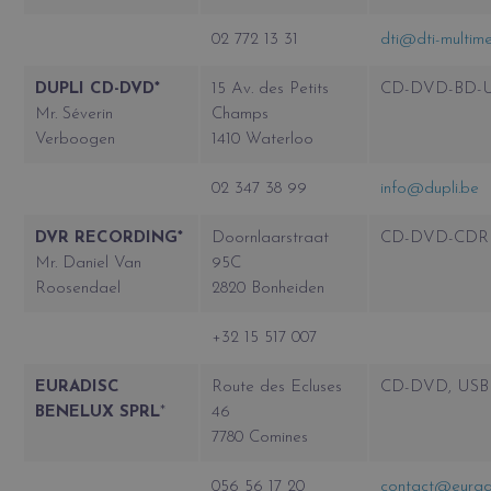
02 772 13 31
dti@dti-multim
DUPLI CD-DVD*
15 Av. des Petits
CD-DVD-BD-
Mr. Séverin
Champs
Verboogen
1410 Waterloo
02 347 38 99
info@dupli.be
DVR RECORDING*
Doornlaarstraat
CD-DVD-CDR
Mr. Daniel Van
95C
Roosendael
2820 Bonheiden
+32 15 517 007
EURADISC
Route des Ecluses
CD-DVD, USB
BENELUX SPRL
*
46
7780 Comines
056 56 17 20
contact@eurad