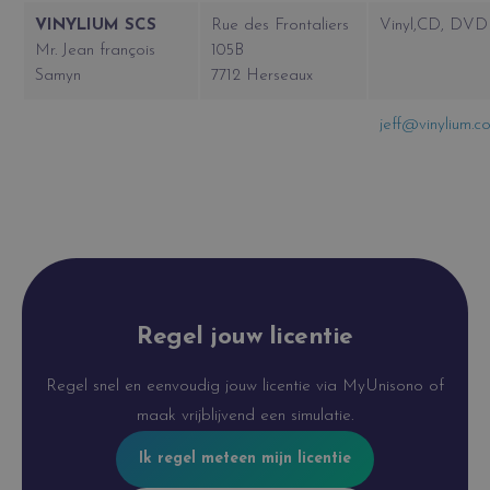
VINYLIUM SCS
Rue des Frontaliers
Vinyl,CD, DVD
Mr. Jean françois
105B
Samyn
7712 Herseaux
jeff@vinylium.c
Regel jouw licentie
Regel snel en eenvoudig jouw licentie via MyUnisono of
maak vrijblijvend een simulatie.
Ik regel meteen mijn licentie