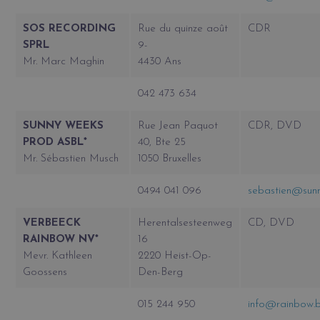
SOS RECORDING
Rue du quinze août
CDR
SPRL
9-
Mr. Marc Maghin
4430 Ans
042 473 634
SUNNY WEEKS
Rue Jean Paquot
CDR, DVD
PROD ASBL*
40, Bte 25
Mr. Sébastien Musch
1050 Bruxelles
0494 041 096
sebastien@sun
VERBEECK
Herentalsesteenweg
CD, DVD
RAINBOW NV*
16
Mevr. Kathleen
2220 Heist-Op-
Goossens
Den-Berg
015 244 950
info@rainbow.