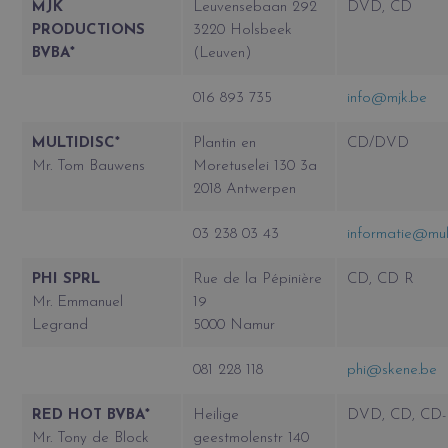
MJK
Leuvensebaan 292
DVD, CD
PRODUCTIONS
3220 Holsbeek
BVBA*
(Leuven)
016 893 735
info@mjk.be
MULTIDISC*
Plantin en
CD/DVD
Mr. Tom Bauwens
Moretuselei 130 3a
2018 Antwerpen
03 238 03 43
informatie@mult
PHI SPRL
Rue de la Pépinière
CD, CD R
Mr. Emmanuel
19
Legrand
5000 Namur
081 228 118
phi@skene.be
RED HOT BVBA*
Heilige
DVD, CD, CD
Mr. Tony de Block
geestmolenstr 140