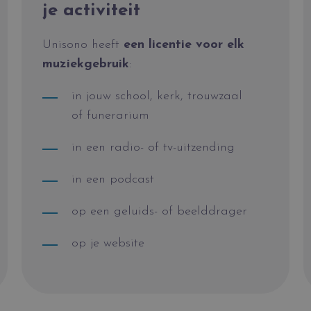
je activiteit
Unisono heeft
een licentie voor elk
muziekgebruik
:
in jouw school, kerk, trouwzaal
of funerarium
in een radio- of tv-uitzending
in een podcast
op een geluids- of beelddrager
op je website