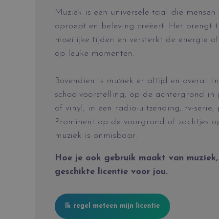
Muziek is een universele taal die mensen 
oproept en beleving creëert. Het brengt tr
moeilijke tijden en versterkt de energie 
op leuke momenten.
Bovendien is muziek er
altijd en overal:
i
schoolvoorstelling, op de achtergrond in
of vinyl,
in een radio-uitzending, tv-serie, 
Prominent op de voorgrond of zachtjes op
muziek is onmisbaar.
Hoe je ook gebruik maakt van muziek,
geschikte licentie voor jou.
Ik regel meteen mijn licentie