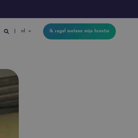
nl
Ik regel meteen mijn licentie