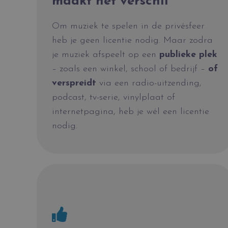
maakt het verschil
Om muziek te spelen in de privésfeer
heb je geen licentie nodig. Maar zodra
je muziek afspeelt op een
publieke plek
– zoals een winkel, school of bedrijf –
of
verspreidt
via een radio-uitzending,
podcast, tv-serie, vinylplaat of
internetpagina, heb je wél een licentie
nodig.