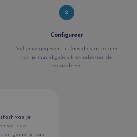
2
Configureer
Vul jouw gegevens in, kies de startdatum
van je muziekgebruik en selecteer de
muziekbron.
start van je
en we jouw
 en geniet jij van