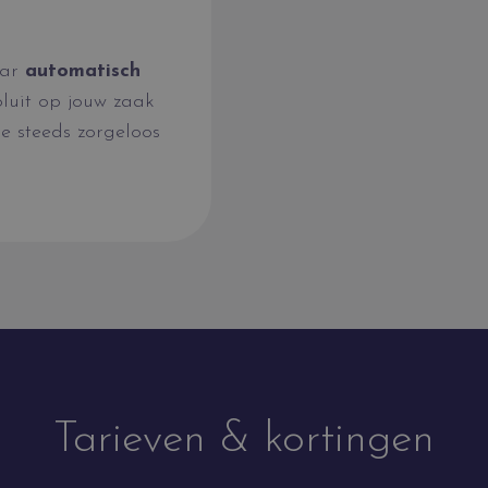
aar
automatisch
voluit op jouw zaak
je steeds zorgeloos
Tarieven & kortingen