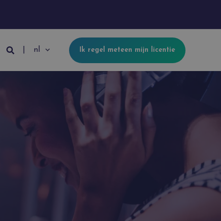
nl
Ik regel meteen mijn licentie