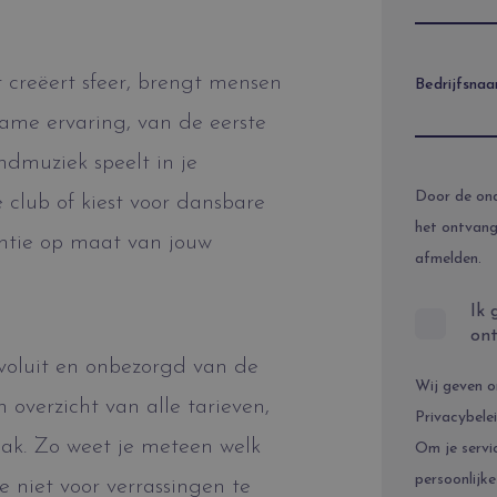
t creëert sfeer, brengt mensen
Bedrijfsna
ame ervaring, van de eerste
ndmuziek speelt in je
Door de ond
e club of kiest voor dansbare
het ontvang
entie op maat van jouw
afmelden.
Ik 
on
 voluit en onbezorgd van de
Wij geven o
n overzicht van alle tarieven,
Privacybelei
aak. Zo weet je meteen welk
Om je servi
persoonlijk
e niet voor verrassingen te