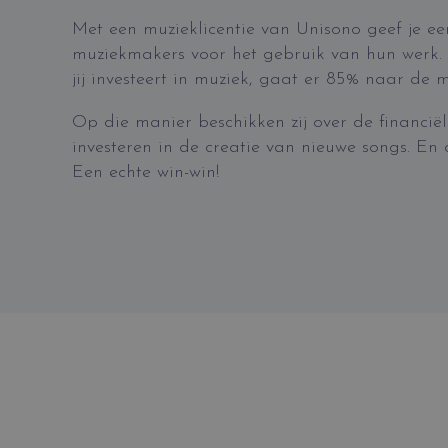
Met een muzieklicentie van Unisono geef je ee
muziekmakers voor het gebruik van hun werk. 
jij investeert in muziek, gaat er 85% naar de 
Op die manier beschikken zij over de financië
investeren in de creatie van nieuwe songs. En 
Een echte win-win!