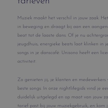
tarieven
Muziek maakt het verschil in jouw zaak. He
in beweging en draagt bij aan een aangen
beat tot de laaste dans. Of je nu achtergro
jeugdhuis, energieke beats laat klinken in j
songs in je danscafé: Unisono heeft een lic
activiteit.
Zo genieten jij, je klanten en medewerkers
beste songs. In onze nightlifegids vind je ee
duidelijk uitgelegd en op maat van jouw z
tarief past bij jouw muziekgebruik, en kom j