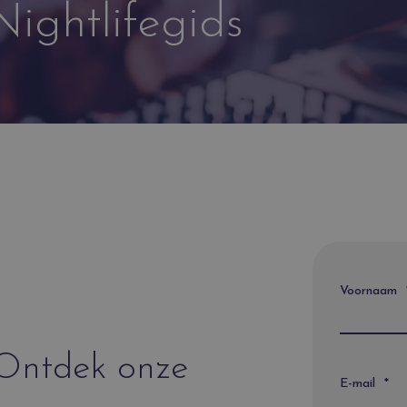
ightlifegids
Voornaam
 Ontdek onze
E-mail
*