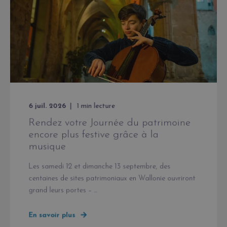
6 juil. 2026
1
min lecture
Rendez votre Journée du patrimoine
encore plus festive grâce à la
musique
Les samedi 12 et dimanche 13 septembre, des
centaines de sites patrimoniaux en Wallonie ouvriront
grand leurs portes – ...
En savoir plus