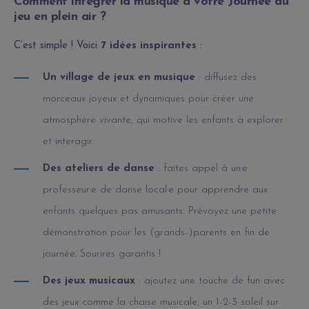
Comment intégrer la musique à votre Journée du
jeu en plein air ?
C’est simple ! Voici
7 idées inspirantes
:
Un village de jeux en musique
: diffusez des
morceaux joyeux et dynamiques pour créer une
atmosphère vivante, qui motive les enfants à explorer
et interagir.
Des ateliers de danse
: faites appel à un·e
professeur·e de danse local·e pour apprendre aux
enfants quelques pas amusants. Prévoyez une petite
démonstration pour les (grands-)parents en fin de
journée. Sourires garantis !
Des jeux musicaux
: ajoutez une touche de fun avec
des jeux comme la chaise musicale, un 1-2-3 soleil sur